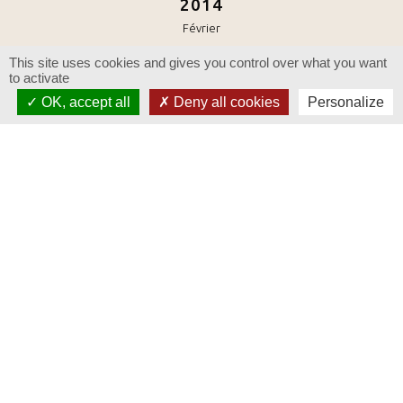
2014
Février
This site uses cookies and gives you control over what you want
to activate
CLAUVALLIS
1030, route de la Courtoise
OK, accept all
Deny all cookies
Personalize
84210 Saint-Didier
Tél : 04 90 66 01 15 - Fax : 04 90 66 13 19
caveau@clauvallis.fr
RÉSEAUX SOCIAUX
L'ABUS D'ALCOOL EST DANGEREUX POUR LA SANTÉ, À CONSOMMER AVEC
MODÉRATION. LA CONSOMMATION DE BOISSONS ALCOOLISÉES PENDANT
LA GROSSESSE, MÊME EN FAIBLE QUANTITÉ, PEUT AVOIR DES
CONSÉQUENCES GRAVES SUR LA SANTÉ DE L'ENFANT. VENDRE OU OFFRIR À
DES MINEURS DE MOINS DE 18 ANS DES BOISSONS ALCOOLISÉES EST
INTERDIT.
© 2017 Clauvallis - Tous droits réservés -
Mentions légales
- Réalisé par
Com-Océan