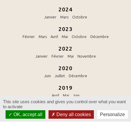
2024
Janvier
Mars
Octobre
2023
Février
Mars
Avril
Mai
Octobre
Décembre
2022
Janvier
Février
Mai
Novembre
2020
Juin
Juillet
Décembre
2019
Avril
Mai
Juin
This site uses cookies and gives you control over what you want
2018
to activate
OK, accept all
Deny all cookies
Personalize
Février
Avril
Mai
Juin
Septembre
Novembre
2017